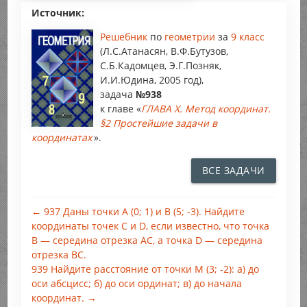
Источник:
Решебник
по
геометрии
за
9 класс
(Л.С.Атанасян, В.Ф.Бутузов,
С.Б.Кадомцев, Э.Г.Позняк,
И.И.Юдина, 2005 год),
задача
№938
к главе «
ГЛАВА X. Метод координат.
§2 Простейшие задачи в
координатах
».
ВСЕ ЗАДАЧИ
← 937 Даны точки А (0; 1) и B (5; -3). Найдите
координаты точек С и D, если известно, что точка
В — середина отрезка АС, а точка D — середина
отрезка ВС.
939 Найдите расстояние от точки М (3; -2): а) до
оси абсцисс; б) до оси ординат; в) до начала
координат. →