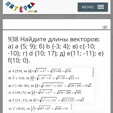
МЕНЮ
938 Найдите длины векторов:
а) а {5; 9}; б) b {-3; 4}; в) c{-10;
-10}; г) d {10; 17); д) e{11; -11}; е)
f{10; 0}.