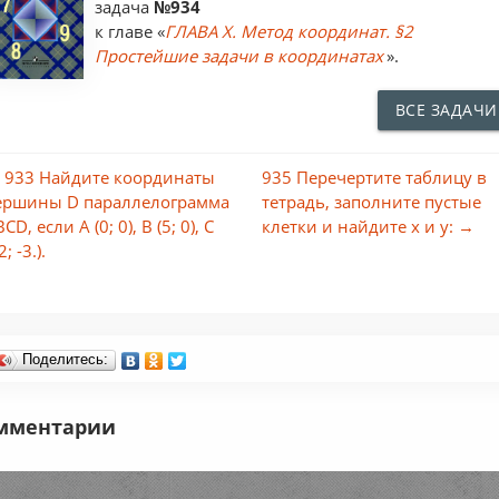
задача
№934
к главе «
ГЛАВА X. Метод координат. §2
Простейшие задачи в координатах
».
ВСЕ ЗАДАЧИ
 933 Найдите координаты
935 Перечертите таблицу в
ершины D параллелограмма
тетрадь, заполните пустые
CD, если А (0; 0), B (5; 0), С
клетки и найдите х и y: →
2; -3.).
Поделитесь:
мментарии