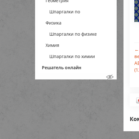
Геометрия
Шпаргалки по
Физика
геометрии
Шпаргалки по физике
Химия
←
в
Шпаргалки по химии
AB
Решатель онлайн
(1
Ко