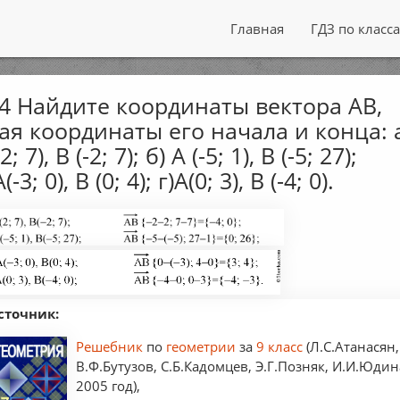
Главная
ГДЗ по класс
4 Найдите координаты вектора АВ,
ая координаты его начала и конца: 
2; 7), B (-2; 7); б) А (-5; 1), B (-5; 27);
(-3; 0), B (0; 4); г)А(0; 3), B (-4; 0).
сточник:
Решебник
по
геометрии
за
9 класс
(Л.С.Атанасян,
В.Ф.Бутузов, С.Б.Кадомцев, Э.Г.Позняк, И.И.Юдин
2005 год),