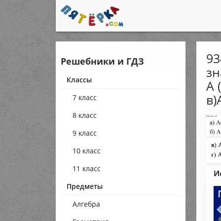
93
Решебники и ГДЗ
зн
Классы
А (
в)А
7 класс
8 класс
9 класс
10 класс
11 класс
И
Предметы
Алгебра