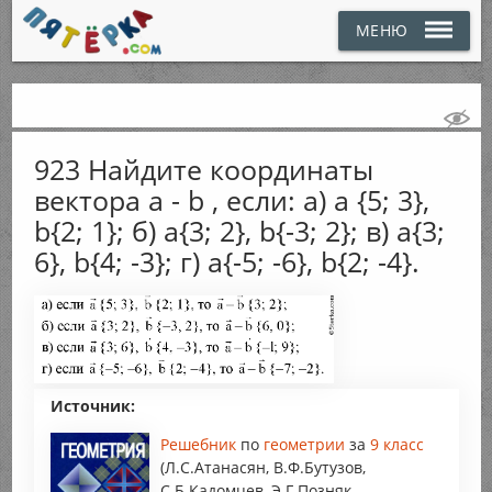
МЕНЮ
923 Найдите координаты
вектора а - b , если: а) а {5; 3},
b{2; 1}; б) a{3; 2}, b{-3; 2}; в) a{3;
6}, b{4; -3}; г) a{-5; -6}, b{2; -4}.
Источник:
Решебник
по
геометрии
за
9 класс
(Л.С.Атанасян, В.Ф.Бутузов,
С.Б.Кадомцев, Э.Г.Позняк,