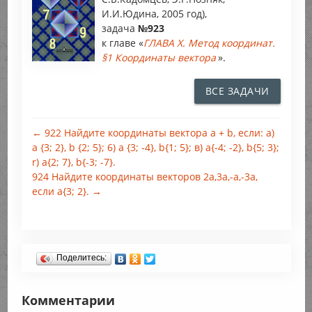
И.И.Юдина, 2005 год),
задача
№923
к главе «
ГЛАВА X. Метод координат.
§1 Координаты вектора
».
ВСЕ ЗАДАЧИ
← 922 Найдите координаты вектора a + b, если: a)
a {3; 2}, b {2; 5}; 6) a {3; -4}, b{1; 5}; в) a{-4; -2}, b{5; 3};
r) a{2; 7}, b{-3; -7}.
924 Найдите координаты векторов 2а,3а,-а,-3а,
если a{3; 2}. →
Поделитесь:
Комментарии