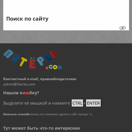
Поиск по сайту
Контактный e-mail, правообладателям:
admin@5terka.com
Нашли о
и
ш
бку?
Выделите её мышкой и нажмите
CTRL
+
ENTER
Большое спасибо
всем, кто помогает делать сайт лучше! =)
Тут может быть что-то интересное