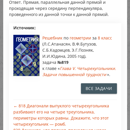
Ответ. Прямая, параллельная данной прямой и
проходящая через середину перпендикуляра,
проведенного из данной точки к данной прямой.
Источник:
Решебник
по
геометрии
за
8 класс
(Л.С.Атанасян, В.Ф.Бутузов,
С.Б.Кадомцев, Э.Г.Позняк,
И.И.Юдина, 2005 год),
задача
№819
к главе «
Глава V. Четырехугольники.
Задачи повышенной трудности
».
ВСЕ ЗАДАЧИ
← 818 Диагонали выпуклого четырехугольника
разбивают его на четыре треугольника,
периметры которых равны. Докажите, что этот
четырехугольник — ромб.