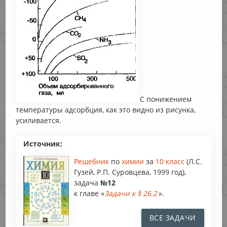
С понижением
температуры адсорбция, как это видно из рисунка,
усиливается.
Источник:
Решебник
по
химии
за
10 класс
(Л.С.
Гузей, Р.П. Суровцева, 1999 год),
задача
№12
к главе «
Задачи к § 26.2
».
ВСЕ ЗАДАЧИ