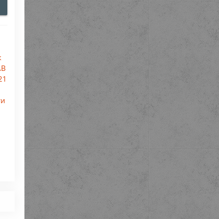
к
АВ
21
ти