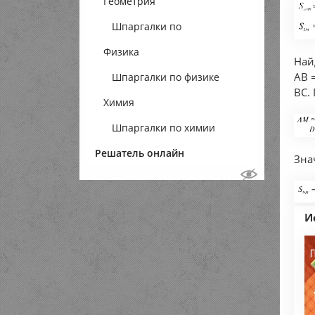
Геометрия
Шпаргалки по
Физика
геометрии
Най
AB 
Шпаргалки по физике
ВС.
Химия
Шпаргалки по химии
Решатель онлайн
Зна
И