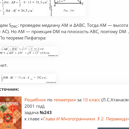
дем S
: проведем медиану AM и ΔАВС. Тогда AM — высота (
DBC
= AC). Но AM — проекция DM на плоскость АВС, поэтому DM 
 По теореме Пифагора:
чит.
сточник:
Решебник
по
геометрии
за
10 класс
(Л.С.Атанася
2001 год),
задача
№243
к главе «
Глава III Многогранники. § 2. Пирамида