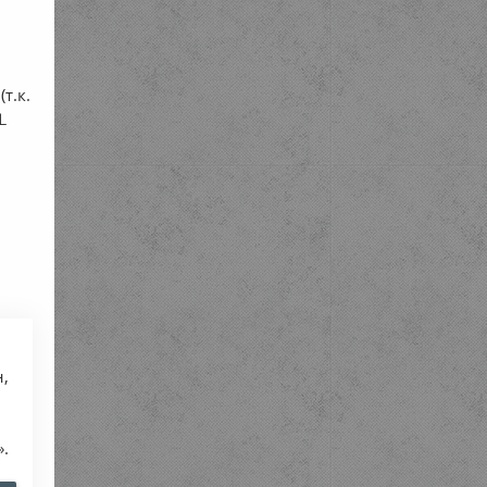
т.к.
⊥
н,
».