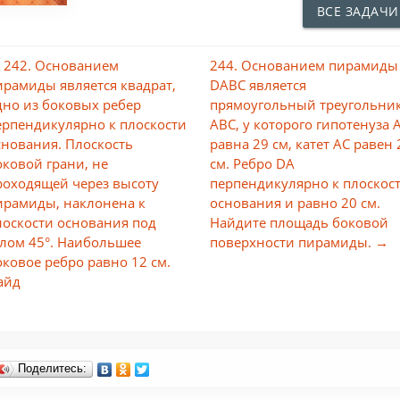
ВСЕ ЗАДАЧИ
 242. Основанием
244. Основанием пирамиды
ирамиды является квадрат,
DABC является
дно из боковых ребер
прямоугольный треугольни
ерпендикулярно к плоскости
ABC, у которого гипотенуза 
снования. Плоскость
равна 29 см, катет АС равен 
оковой грани, не
см. Ребро DA
роходящей через высоту
перпендикулярно к плоскос
ирамиды, наклонена к
основания и равно 20 см.
лоскости основания под
Найдите площадь боковой
глом 45°. Наибольшее
поверхности пирамиды. →
оковое ребро равно 12 см.
айд
Поделитесь: