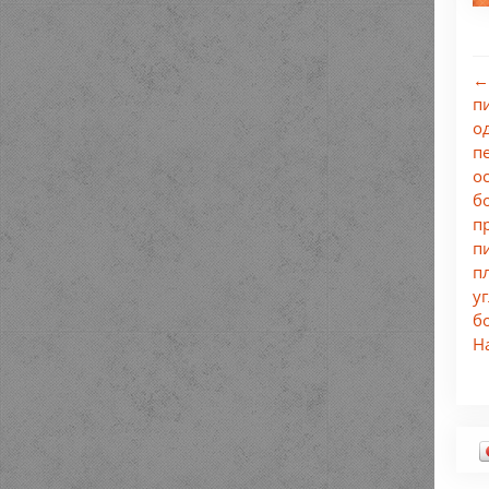
←
п
о
п
о
б
п
п
п
у
б
Н