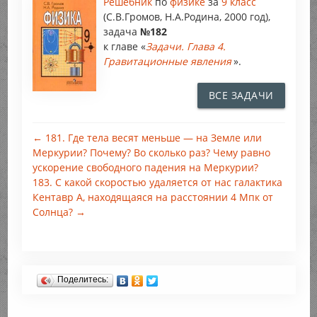
Решебник
по
физике
за
9 класс
(С.В.Громов, Н.А.Родина, 2000 год),
задача
№182
к главе «
Задачи. Глава 4.
Гравитационные явления
».
ВСЕ ЗАДАЧИ
← 181. Где тела весят меньше — на Земле или
Меркурии? Почему? Во сколько раз? Чему равно
ускорение свободного падения на Меркурии?
183. С какой скоростью удаляется от нас галактика
Кентавр А, находящаяся на расстоянии 4 Мпк от
Солнца? →
Поделитесь: