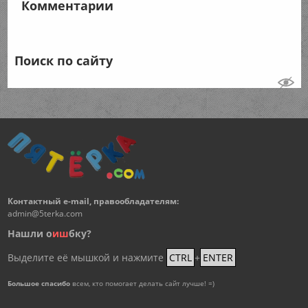
Комментарии
Поиск по сайту
Контактный e-mail, правообладателям:
admin@5terka.com
Нашли о
и
ш
бку?
Выделите её мышкой и нажмите
CTRL
+
ENTER
Большое спасибо
всем, кто помогает делать сайт лучше! =)