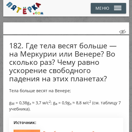
МЕНЮ
182. Где тела весят больше —
на Меркурии или Венере? Во
сколько раз? Чему равно
ускорение свободного
падения на этих планетах?
Тела больше весят на Венере;
2
2
g
= 0,38g
≈ 3,7 м/с
; g
= 0,9g
≈ 8,8 м/с
(см. таблицу 7
M
з
в
з
учебника).
Источник: