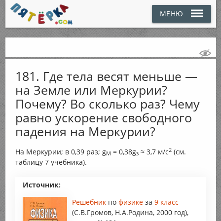
МЕНЮ
181. Где тела весят меньше —
на Земле или Меркурии?
Почему? Во сколько раз? Чему
равно ускорение свободного
падения на Меркурии?
2
На Меркурии; в 0,39 раз; g
= 0,38g
≈ 3,7 м/с
(см.
M
з
таблицу 7 учебника).
Источник:
Решебник
по
физике
за
9 класс
(С.В.Громов, Н.А.Родина, 2000 год),