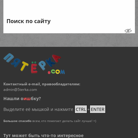
Поиск по сайту
Контактный e-mail, правообладателям:
admin@5terka.com
Нашли о
и
ш
бку?
Выделите её мышкой и нажмите
CTRL
+
ENTER
Большое спасибо
всем, кто помогает делать сайт лучше! =)
Тут может быть что-то интересное