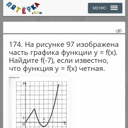
МЕНЮ
174. На рисунке 97 изображена
часть графика функции у = f(x).
Найдите f(-7), если известно,
что функция у = f(x) четная.