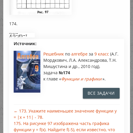
174.
Источник:
Решебник
по
алгебре
за
9 класс
(А.Г.
Мордкович, Л.А. Александрова, Т.Н.
Мишустина и др., 2010 год),
задача
№174
к главе «
Функции и графики
».
ВСЕ ЗАДАЧИ
← 173. Укажите наименьшее значение функции у
= |х + 11| - 78.
175. На рисунке 97 изображена часть графика
функции у = f(x). Найдите f(-5), если известно, что