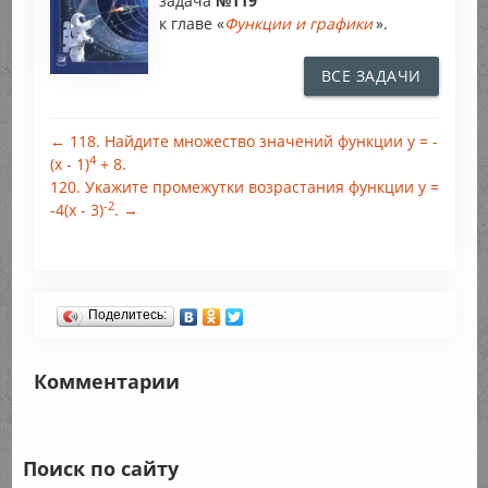
задача
№119
к главе «
Функции и графики
».
ВСЕ ЗАДАЧИ
← 118. Найдите множество значений функции у = -
4
(x - 1)
+ 8.
120. Укажите промежутки возрастания функции у =
-2
-4(х - 3)
. →
Поделитесь:
Комментарии
Поиск по сайту