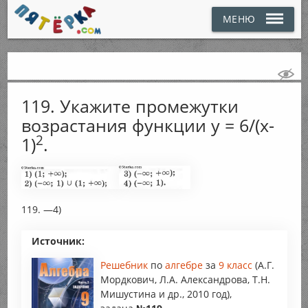
МЕНЮ
119. Укажите промежутки
возрастания функции y = 6/(x-
2
1)
.
119. —4)
Источник:
Решебник
по
алгебре
за
9 класс
(А.Г.
Мордкович, Л.А. Александрова, Т.Н.
Мишустина и др., 2010 год),