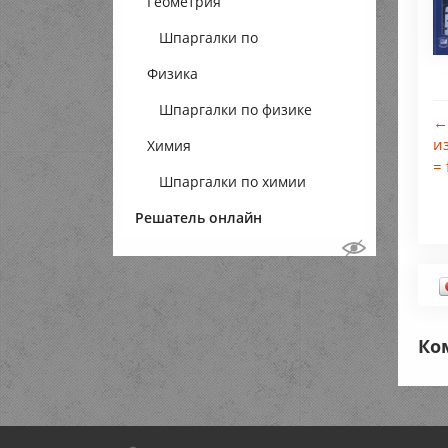
Геометрия
Шпаргалки по
Физика
геометрии
Шпаргалки по физике
←
и
Химия
=
Шпаргалки по химии
Решатель онлайн
Ко