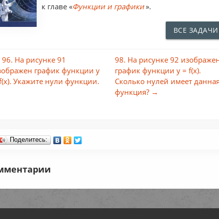
к главе «
Функции и графики
».
ВСЕ ЗАДАЧИ
 96. На рисунке 91
98. На рисунке 92 изображе
зображен график функции у
график функции у = f(x).
 f(x). Укажите нули функции.
Сколько нулей имеет данна
функция? →
Поделитесь:
мментарии