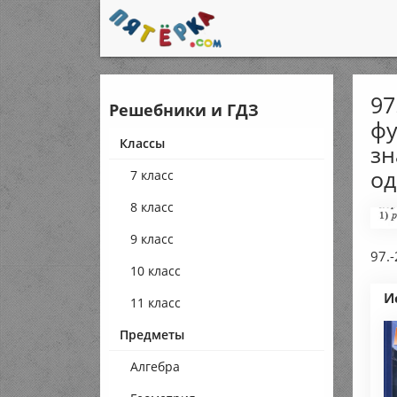
97
Решебники и ГДЗ
фу
Классы
зн
од
7 класс
8 класс
9 класс
97.-
10 класс
И
11 класс
Предметы
Алгебра