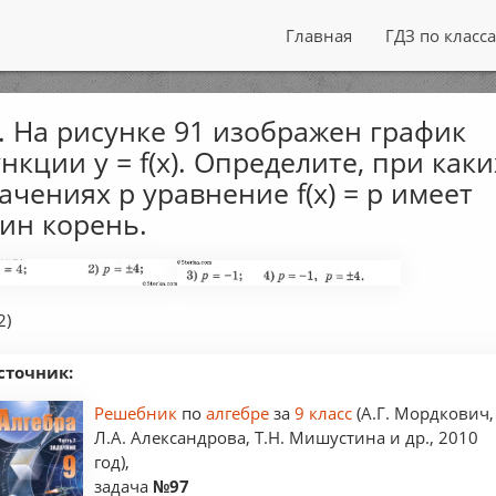
Главная
ГДЗ по класс
. На рисунке 91 изображен график
нкции у = f(x). Определите, при каки
ачениях р уравнение f(x) = р имеет
ин корень.
2)
сточник:
Решебник
по
алгебре
за
9 класс
(А.Г. Мордкович,
Л.А. Александрова, Т.Н. Мишустина и др., 2010
год),
задача
№97