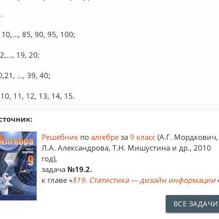
.
, 10,..., 85, 90, 95, 100;
2,..., 19, 20;
0,21, ..., 39, 40;
, 10, 11, 12, 13, 14, 15.
сточник:
Решебник
по
алгебре
за
9 класс
(А.Г. Мордкович,
Л.А. Александрова, Т.Н. Мишустина и др., 2010
год),
задача
№19.2.
к главе «
§19. Статистика — дизайн информации
ВСЕ ЗАДАЧИ