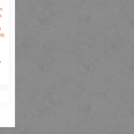
ес
с
)
б)
о