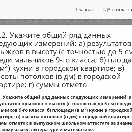
Главная
ГДЗ по класс
.2. Укажите общий ряд данных
едующих измерений: а) результатов
ыжков в высоту (с точностью до 5 см
еди мальчиков 9-го класса; б) площ
2
 м
) кухни в городской квартире; в)
соты потолков (в дм) в городской
артире; г) суммы отмето
2. Укажите общий ряд данных следующих измерений: а
ультатов прыжков в высоту (с точностью до 5 см) среди
2
ьчиков 9-го класса; б) площади (в м
) кухни в городско
ртире; в) высоты потолков (в дм) в городской квартире; 
мы отметок в выпускном школьном аттестате за знани
скому языку, литературе и математике.