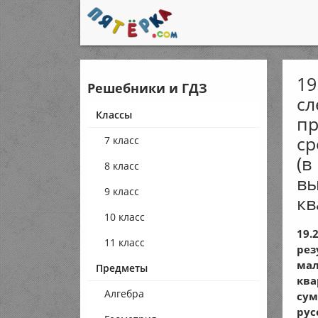
19
Решебники и ГДЗ
сл
Классы
пр
ср
7 класс
(в
8 класс
вы
9 класс
кв
10 класс
19.
11 класс
рез
мал
Предметы
ква
Алгебра
сум
рус