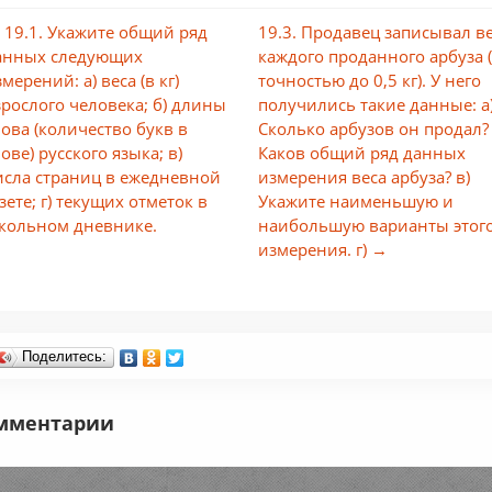
 19.1. Укажите общий ряд
19.3. Продавец записывал в
анных следующих
каждого проданного арбуза (
мерений: а) веса (в кг)
точностью до 0,5 кг). У него
зрослого человека; б) длины
получились такие данные: а
лова (количество букв в
Сколько арбузов он продал? 
ове) русского языка; в)
Каков общий ряд данных
исла страниц в ежедневной
измерения веса арбуза? в)
зете; г) текущих отметок в
Укажите наименьшую и
кольном дневнике.
наибольшую варианты этог
измерения. г) →
Поделитесь:
мментарии