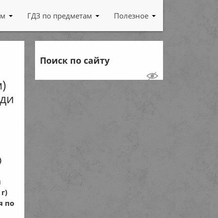
ам
ГДЗ по предметам
Полезное
Поиск по сайту
)
ади
)
й
г)
я по