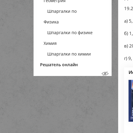
Геометрия
19.2
Шпаргалки по
а) 5
Физика
геометрии
Шпаргалки по физике
б) 1,
Химия
в) 2
Шпаргалки по химии
г) 9
Решатель онлайн
И