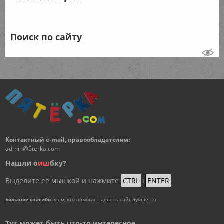
Поиск по сайту
Контактный e-mail, правообладателям:
admin@5terka.com
Нашли о
и
ш
бку?
Выделите её мышкой и нажмите
CTRL
+
ENTER
Большое спасибо
всем, кто помогает делать сайт лучше! =)
Тут может быть что-то интересное