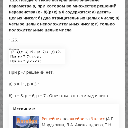
параметра р, при котором во множестве решений
неравенства (x - 8)(p+x) ≤ 0 содержатся: а) десять
целых чисел; б) два отрицательных целых числа; в)
четыре целых неположительных числа; г) только
положительные целые числа.
1.26.
При р=7 решений нет.
а) р = 11, р = 3 ;
б) p = 8, p = 6, p = 7 . Опечатка в ответе задачника
Источник:
Решебник
по
алгебре
за
9 класс
(А.Г.
Мордкович, Л.А. Александрова, Т.Н.