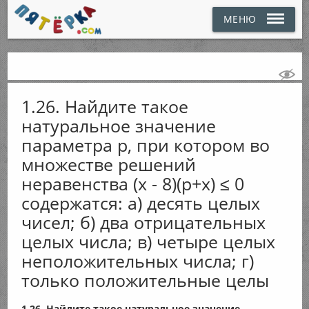
МЕНЮ
1.26. Найдите такое
натуральное значение
параметра р, при котором во
множестве решений
неравенства (x - 8)(p+x) ≤ 0
содержатся: а) десять целых
чисел; б) два отрицательных
целых числа; в) четыре целых
неположительных числа; г)
только положительные целы
1.26. Найдите такое натуральное значение