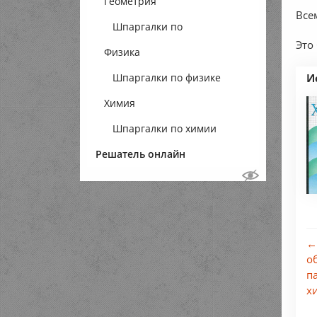
Геометрия
Все
Шпаргалки по
Это
Физика
геометрии
Шпаргалки по физике
И
Химия
Шпаргалки по химии
Решатель онлайн
←
о
п
х