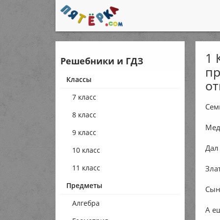
1 
Решебники и ГДЗ
пр
Классы
от
7 класс
Сем
8 класс
Мед
9 класс
Дал
10 класс
11 класс
Злат
Предметы
Сын
Алгебра
А е