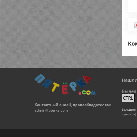
Ко
Нашли
Выдел
CTRL
Контактный e-mail, правообладателям:
Большое 
admin@5terka.com
лучше! =)