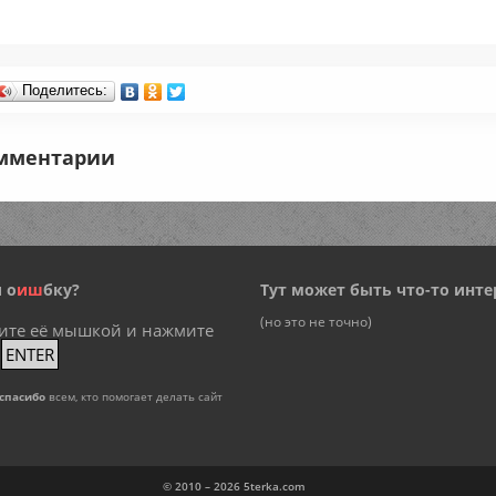
Поделитесь:
мментарии
 о
и
ш
бку?
Тут может быть что-то инте
(но это не точно)
ите её мышкой и нажмите
+
ENTER
спасибо
всем, кто помогает делать сайт
© 2010 – 2026
5terka.com