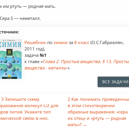
м им ртуть — родная мать.
 Сера S — неметалл.
сточник:
Решебник
по
химии
за
8 класс
(О.С.Габриелян,
2011 год),
задача
№1
к главе «
Глава 2. Простые вещества. § 13. Прост
вещества - металлы
».
ВСЕ ЗАДАЧИ
 3 Запишите схему
2 Как понимать приведенны
бразования молекул Li2 для
в этом стихотворении
аров лития. Укажите тип
образные выражения: «сера
имической связи в них.
их отец» и «ртуть — родная
мать»? →