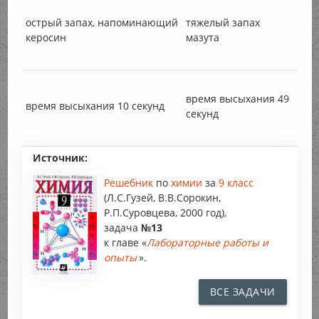
острый запах, напоминающий
тяжелый запах
керосин
мазута
время высыхания 49
время высыхания 10 секунд
секунд
Источник:
Решебник
по
химии
за
9 класс
(Л.С.Гузей, В.В.Сорокин,
Р.П.Суровцева, 2000 год),
задача
№13
к главе «
Лабораторные работы и
опыты
».
ВСЕ ЗАДАЧИ