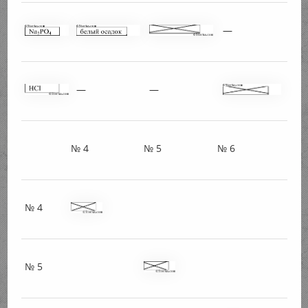
—
—
—
№ 4
№ 5
№ 6
№ 4
№ 5