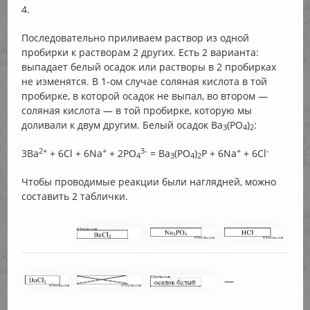
4.
Последовательно приливаем раствор из одной
пробирки к растворам 2 других. Есть 2 варианта:
выпадает белый осадок или растворы в 2 пробирках
не изменятся. В 1-ом случае соляная кислота в той
пробирке, в которой осадок не выпал, во втором —
соляная кислота — в той пробирке, которую мы
доливали к двум другим. Белый осадок Ва
(РO
)
:
3
4
2
2+
+
3-
+
-
3Ва
+ 6Cl + 6Na
+ 2РO
= Ва
(РO
)
Р + 6Na
+ 6Cl
4
3
4
2
Чтобы проводимые реакции были наглядней, можно
составить 2 таблички.
—