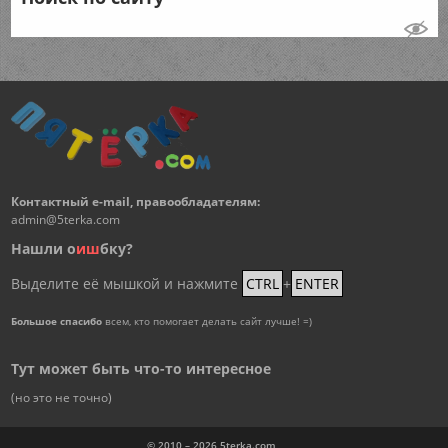
Контактный e-mail, правообладателям:
admin@5terka.com
Нашли о
и
ш
бку?
Выделите её мышкой и нажмите
CTRL
+
ENTER
Большое спасибо
всем, кто помогает делать сайт лучше! =)
Тут может быть что-то интересное
(но это не точно)
© 2010 – 2026
5terka.com