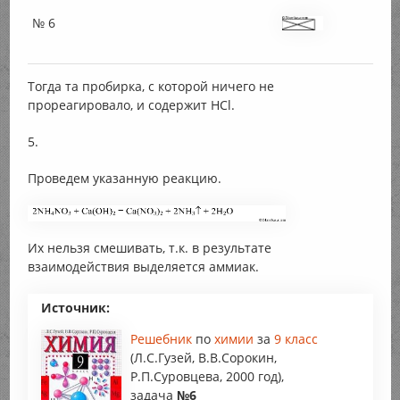
№ 6
Тогда та пробирка, с которой ничего не
прореагировало, и содержит НCl.
5.
Проведем указанную реакцию.
Их нельзя смешивать, т.к. в результате
взаимодействия выделяется аммиак.
Источник:
Решебник
по
химии
за
9 класс
(Л.С.Гузей, В.В.Сорокин,
Р.П.Суровцева, 2000 год),
задача
№6