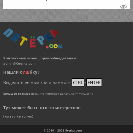
Контактный e-mail, правообладателям:
admin@5terka.com
Нашли о
и
ш
бку?
Выделите её мышкой и нажмите
CTRL
+
ENTER
Большое спасибо
всем, кто помогает делать сайт лучше! =)
Тут может быть что-то интересное
(но это не точно)
© 2010 – 2026
5terka.com