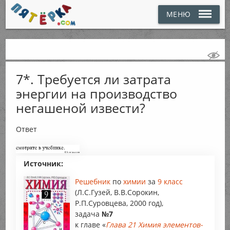
МЕНЮ
7*. Требуется ли затрата
энергии на производство
негашеной извести?
Ответ
Источник:
Решебник
по
химии
за
9 класс
(Л.С.Гузей, В.В.Сорокин,
Р.П.Суровцева, 2000 год),
задача
№7
к главе «
Глава 21 Химия элементов-