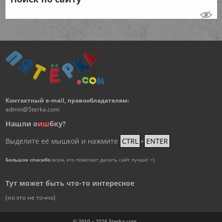
Контактный e-mail, правообладателям:
admin@5terka.com
Нашли о
и
ш
бку?
Выделите её мышкой и нажмите
CTRL
+
ENTER
Большое спасибо
всем, кто помогает делать сайт лучше! =)
Тут может быть что-то интересное
(но это не точно)
© 2010 – 2026
5terka.com