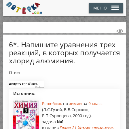
МЕНЮ
6*. Напишите уравнения трех
реакций, в которых получается
хлорид алюминия.
Ответ
Источник:
Решебник
по
химии
за
9 класс
(Л.С.Гузей, В.В.Сорокин,
Р.П.Суровцева, 2000 год),
задача
№6
к главе «
Глава 21 Химия элементов-