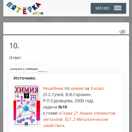
МЕНЮ
10.
Ответ
Источник:
Решебник
по
химии
за
9 класс
(Л.С.Гузей, В.В.Сорокин,
Р.П.Суровцева, 2000 год),
задача
№10
к главе «
Глава 21 Химия элементов-
металлов. §21.2 Металлические
свойства
».