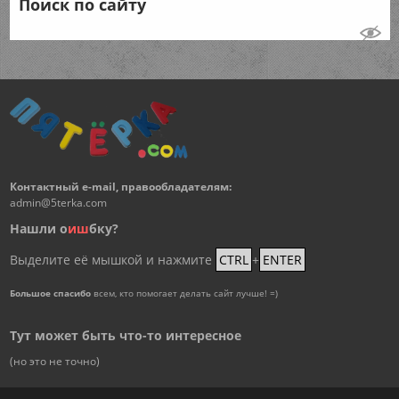
Поиск по сайту
Контактный e-mail, правообладателям:
admin@5terka.com
Нашли о
и
ш
бку?
Выделите её мышкой и нажмите
CTRL
+
ENTER
Большое спасибо
всем, кто помогает делать сайт лучше! =)
Тут может быть что-то интересное
(но это не точно)