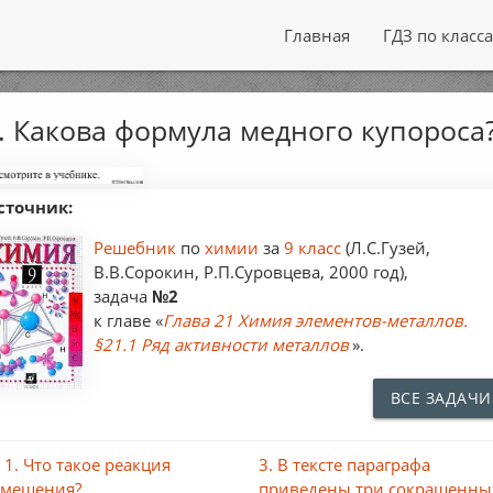
Главная
ГДЗ по класс
. Какова формула медного купороса
сточник:
Решебник
по
химии
за
9 класс
(Л.С.Гузей,
В.В.Сорокин, Р.П.Суровцева, 2000 год),
задача
№2
к главе «
Глава 21 Химия элементов-металлов.
§21.1 Ряд активности металлов
».
ВСЕ ЗАДАЧИ
 1. Что такое реакция
3. В тексте параграфа
амещения?
приведены три сокращенны