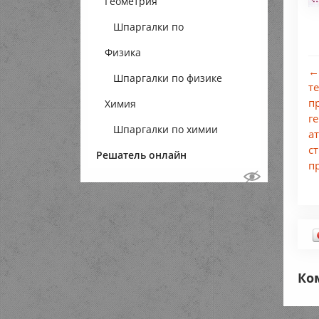
Геометрия
Шпаргалки по
Физика
геометрии
←
Шпаргалки по физике
т
п
Химия
г
Шпаргалки по химии
а
с
Решатель онлайн
п
Ко