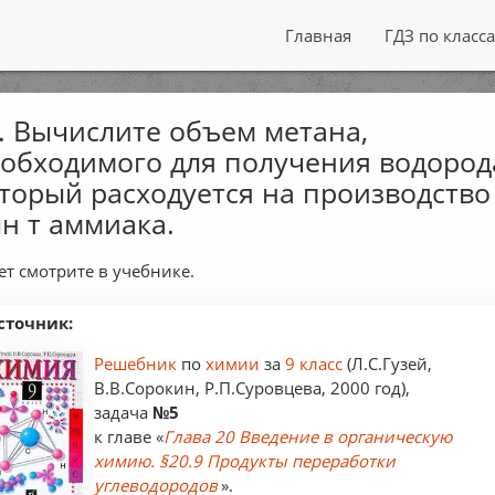
Главная
ГДЗ по класс
. Вычислите объем метана,
обходимого для получения водород
торый расходуется на производство
н т аммиака.
ет смотрите в учебнике.
сточник:
Решебник
по
химии
за
9 класс
(Л.С.Гузей,
В.В.Сорокин, Р.П.Суровцева, 2000 год),
задача
№5
к главе «
Глава 20 Введение в органическую
химию. §20.9 Продукты переработки
углеводородов
».