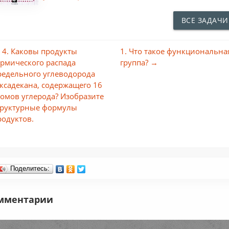
ВСЕ ЗАДАЧИ
 4. Каковы продукты
1. Что такое функциональна
ермического распада
группа? →
редельного углеводорода
ексадекана, содержащего 16
томов углерода? Изобразите
труктурные формулы
родуктов.
Поделитесь:
мментарии