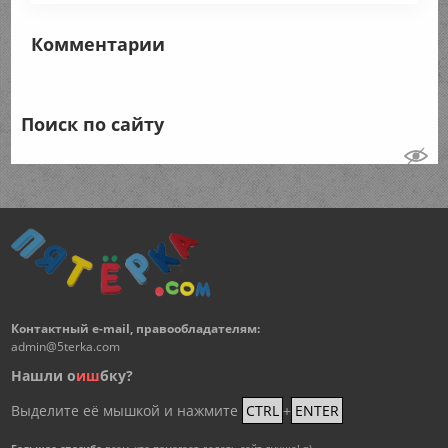
Комментарии
Поиск по сайту
Контактный e-mail, правообладателям:
admin@5terka.com
Нашли о
и
ш
бку?
Выделите её мышкой и нажмите
CTRL
+
ENTER