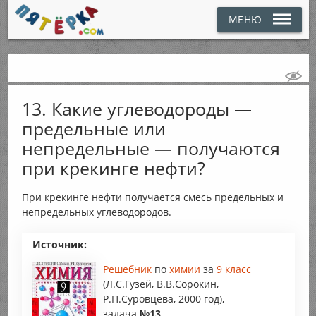
МЕНЮ
13. Какие углеводороды —
предельные или
непредельные — получаются
при крекинге нефти?
При крекинге нефти получается смесь предельных и
непредельных углеводородов.
Источник:
Решебник
по
химии
за
9 класс
(Л.С.Гузей, В.В.Сорокин,
Р.П.Суровцева, 2000 год),
задача
№13