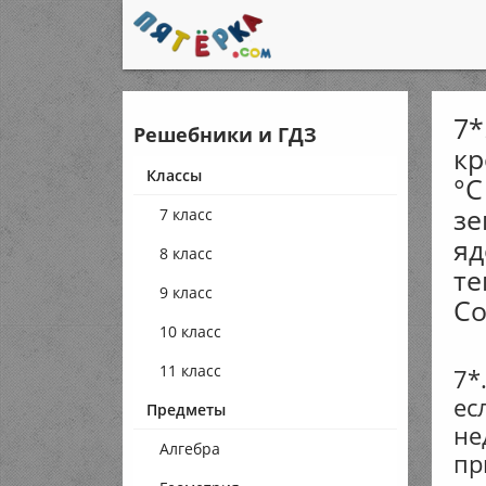
7*
Решебники и ГДЗ
кр
Классы
°С
зе
7 класс
яд
8 класс
те
9 класс
Со
10 класс
11 класс
7*
ес
Предметы
не
Алгебра
пр