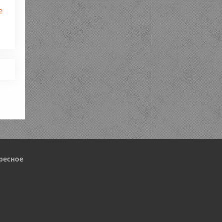
е
ресное