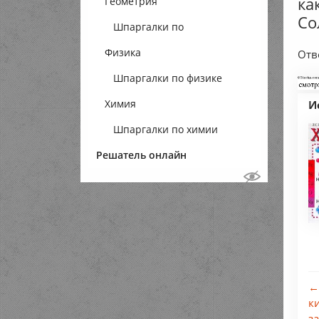
ка
Геометрия
Со
Шпаргалки по
Физика
геометрии
Отв
Шпаргалки по физике
Химия
И
Шпаргалки по химии
Решатель онлайн
←
к
з