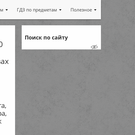
ам
ГДЗ по предметам
Полезное
Поиск по сайту
0
вах
а,
ра,
к