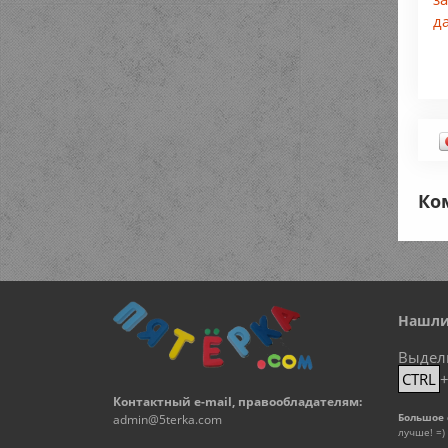
д
Ко
Нашли
Выдел
CTRL
Контактный e-mail, правообладателям:
Большое 
admin@5terka.com
лучше! =)