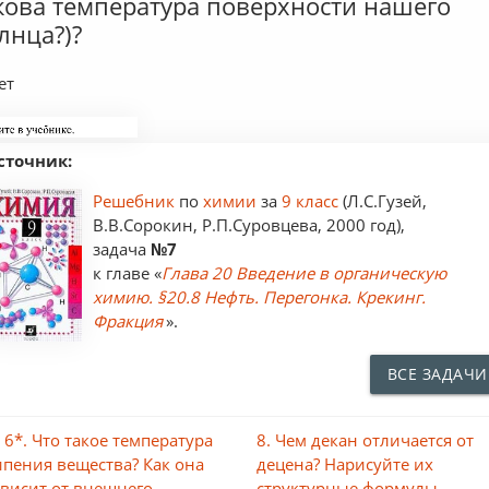
кова температура поверхности нашего
лнца?)?
ет
сточник:
Решебник
по
химии
за
9 класс
(Л.С.Гузей,
В.В.Сорокин, Р.П.Суровцева, 2000 год),
задача
№7
к главе «
Глава 20 Введение в органическую
химию. §20.8 Нефть. Перегонка. Крекинг.
Фракция
».
ВСЕ ЗАДАЧИ
 6*. Что такое температура
8. Чем декан отличается от
ипения вещества? Как она
децена? Нарисуйте их
ависит от внешнего
структурные формулы,