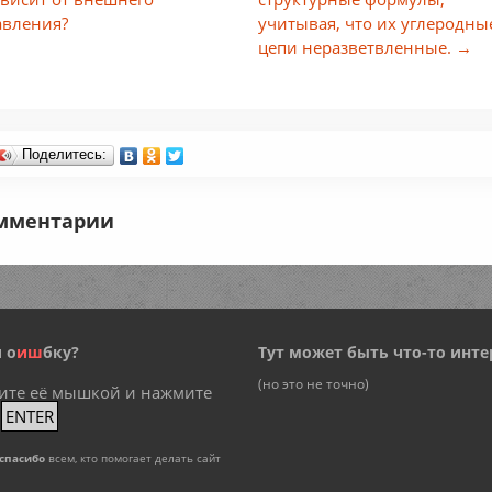
авления?
учитывая, что их углеродны
цепи неразветвленные. →
Поделитесь:
мментарии
 о
и
ш
бку?
Тут может быть что-то инте
(но это не точно)
ите её мышкой и нажмите
+
ENTER
спасибо
всем, кто помогает делать сайт