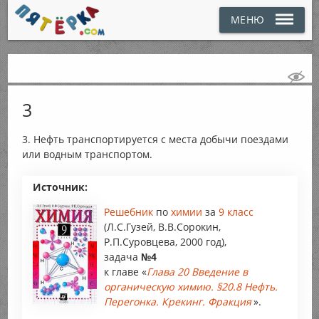
МЕНЮ
3
3. Нефть транспортируется с места добычи поездами
или водным транспортом.
Источник:
Решебник
по
химии
за
9 класс
(Л.С.Гузей, В.В.Сорокин,
Р.П.Суровцева, 2000 год),
задача
№4
к главе «
Глава 20 Введение в
органическую химию. §20.8 Нефть.
Перегонка. Крекинг. Фракция
».