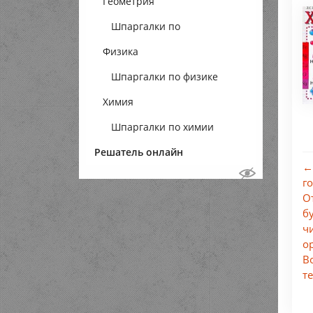
Геометрия
Шпаргалки по
Физика
геометрии
Шпаргалки по физике
Химия
Шпаргалки по химии
Решатель онлайн
←
г
О
б
ч
о
В
т