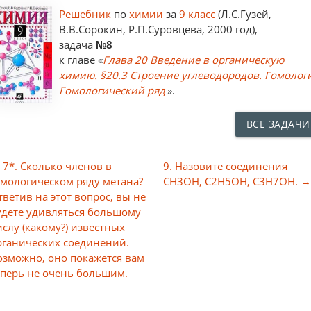
Решебник
по
химии
за
9 класс
(Л.С.Гузей,
В.В.Сорокин, Р.П.Суровцева, 2000 год),
задача
№8
к главе «
Глава 20 Введение в органическую
химию. §20.3 Строение углеводородов. Гомолог
Гомологический ряд
».
ВСЕ ЗАДАЧИ
 7*. Сколько членов в
9. Назовите соединения
омологическом ряду метана?
СН3ОН, С2Н5ОН, С3Н7ОН. 
тветив на этот вопрос, вы не
удете удивляться большому
ислу (какому?) известных
рганических соединений.
озможно, оно покажется вам
еперь не очень большим.