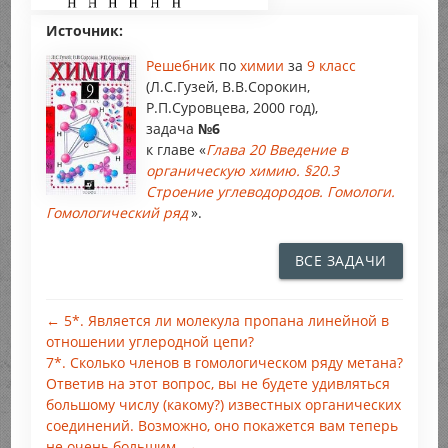
Источник:
Решебник
по
химии
за
9 класс
(Л.С.Гузей, В.В.Сорокин,
Р.П.Суровцева, 2000 год),
задача
№6
к главе «
Глава 20 Введение в
органическую химию. §20.3
Строение углеводородов. Гомологи.
Гомологический ряд
».
ВСЕ ЗАДАЧИ
← 5*. Является ли молекула пропана линейной в
отношении углеродной цепи?
7*. Сколько членов в гомологическом ряду метана?
Ответив на этот вопрос, вы не будете удивляться
большому числу (какому?) известных органических
соединений. Возможно, оно покажется вам теперь
не очень большим. →