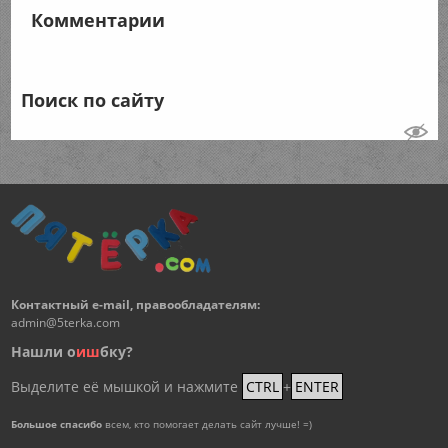
Комментарии
Поиск по сайту
Контактный e-mail, правообладателям:
admin@5terka.com
Нашли о
и
ш
бку?
Выделите её мышкой и нажмите
CTRL
+
ENTER
Большое спасибо
всем, кто помогает делать сайт лучше! =)