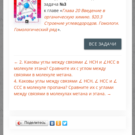
задача
№3
к главе «
Глава 20 Введение в
органическую химию. §20.3
Строение углеводородов. Гомологи.
Гомологический ряд
».
ВСЕ ЗАДАЧИ
← 2. Каковы углы между связями ∠ НСН и ∠НСС в
молекуле этана? Сравните их с углом между
связями в молекуле метана.
4. Каковы углы между связями ∠ НСН, ∠ НСС и ∠
ССС в молекуле пропана? Сравните их с углами
между связями в молекулах метана и этана. →
Поделитесь: