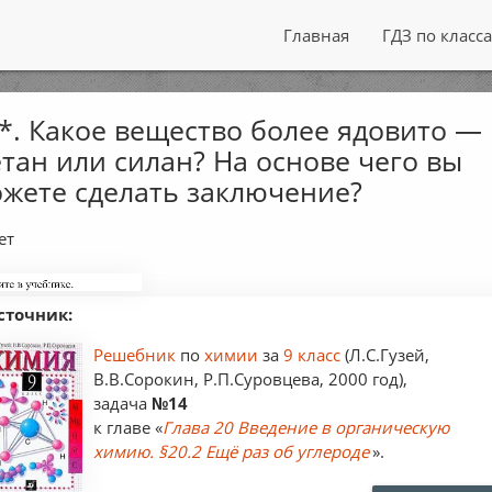
Главная
ГДЗ по класс
*. Какое вещество более ядовито —
тан или силан? На основе чего вы
жете сделать заключение?
ет
сточник:
Решебник
по
химии
за
9 класс
(Л.С.Гузей,
В.В.Сорокин, Р.П.Суровцева, 2000 год),
задача
№14
к главе «
Глава 20 Введение в органическую
химию. §20.2 Ещё раз об углероде
».