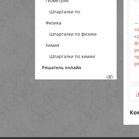
Геометрия
Шпаргалки по
←
Физика
геометрии
с
Шпаргалки по физике
к
ф
Химия
р
Шпаргалки по химии
п
р
Решатель онлайн
Ко