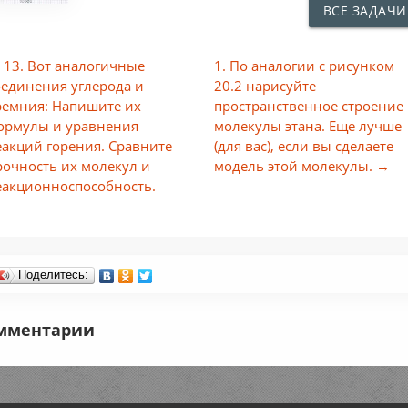
ВСЕ ЗАДАЧИ
 13. Вот аналогичные
1. По аналогии с рисунком
оединения углерода и
20.2 нарисуйте
ремния: Напишите их
пространственное строение
ормулы и уравнения
молекулы этана. Еще лучше
еакций горения. Сравните
(для вас), если вы сделаете
рочность их молекул и
модель этой молекулы. →
еакционноспособность.
Поделитесь:
мментарии