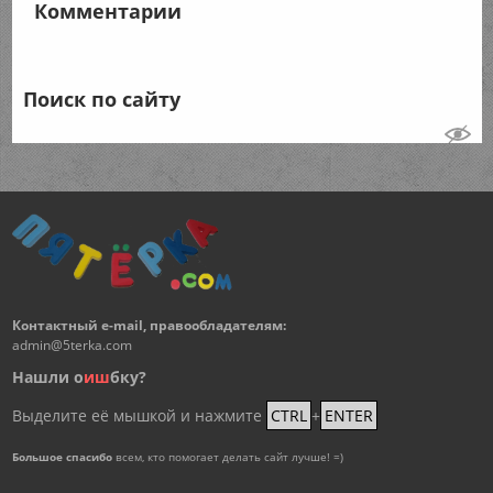
Комментарии
Поиск по сайту
Контактный e-mail, правообладателям:
admin@5terka.com
Нашли о
и
ш
бку?
Выделите её мышкой и нажмите
CTRL
+
ENTER
Большое спасибо
всем, кто помогает делать сайт лучше! =)