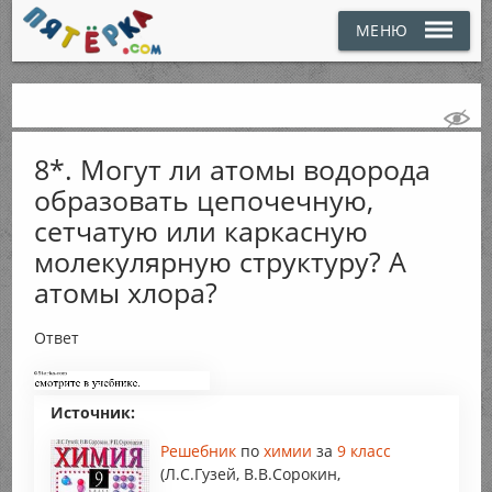
МЕНЮ
8*. Могут ли атомы водорода
образовать цепочечную,
сетчатую или каркасную
молекулярную структуру? А
атомы хлора?
Ответ
Источник:
Решебник
по
химии
за
9 класс
(Л.С.Гузей, В.В.Сорокин,