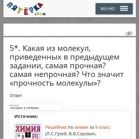
МЕНЮ
5*. Какая из молекул,
приведенных в предыдущем
задании, самая прочная?
самая непрочная? Что значит
«прочность молекулы»?
Ответ
Источник:
Решебник
по
химии
за
9 класс
(Л.С.Гузей, В.В.Сорокин,