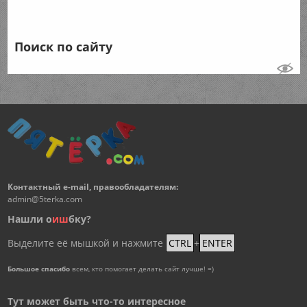
Поиск по сайту
Контактный e-mail, правообладателям:
admin@5terka.com
Нашли о
и
ш
бку?
Выделите её мышкой и нажмите
CTRL
+
ENTER
Большое спасибо
всем, кто помогает делать сайт лучше! =)
Тут может быть что-то интересное