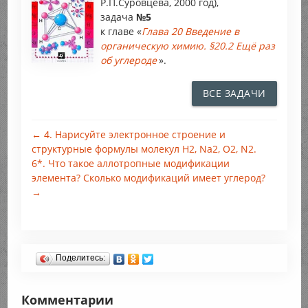
Р.П.Суровцева, 2000 год),
задача
№5
к главе «
Глава 20 Введение в
органическую химию. §20.2 Ещё раз
об углероде
».
ВСЕ ЗАДАЧИ
← 4. Нарисуйте электронное строение и
структурные формулы молекул Н2, Na2, О2, N2.
6*. Что такое аллотропные модификации
элемента? Сколько модификаций имеет углерод?
→
Поделитесь:
Комментарии