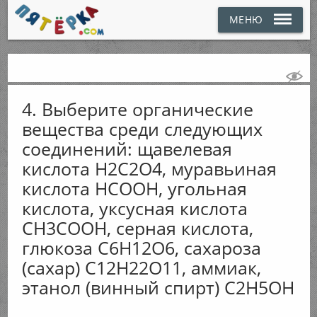
МЕНЮ
4. Выберите органические
вещества среди следующих
соединений: щавелевая
кислота Н2С2O4, муравьиная
кислота НСООН, угольная
кислота, уксусная кислота
CH3COOH, серная кислота,
глюкоза С6Н12O6, сахароза
(сахар) С12Н22О11, аммиак,
этанол (винный спирт) С2Н5ОН