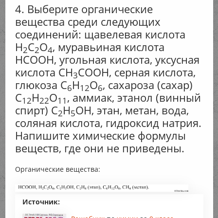
4. Выберите органические
вещества среди следующих
соединений: щавелевая кислота
Н
С
O
, муравьиная кислота
2
2
4
НСООН, угольная кислота, уксусная
кислота CH
COOH, серная кислота,
3
глюкоза С
Н
O
, сахароза (сахар)
6
12
6
С
Н
О
, аммиак, этанол (винный
12
22
11
спирт) С
Н
ОН, этан, метан, вода,
2
5
соляная кислота, гидроксид натрия.
Напишите химические формулы
веществ, где они не приведены.
Органические вещества:
Источник: