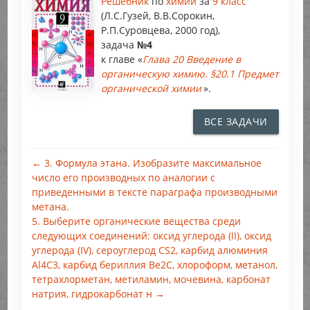
Решебник
по
химии
за
9 класс
(Л.С.Гузей, В.В.Сорокин,
Р.П.Суровцева, 2000 год),
задача
№4
к главе «
Глава 20 Введение в
органическую химию. §20.1 Предмет
органической химии
».
ВСЕ ЗАДАЧИ
← 3. Формула этана. Изобразите максимальное
число его производных по аналогии с
приведенными в тексте параграфа производными
метана.
5. Выберите органические вещества среди
следующих соединений: оксид углерода (II), оксид
углерода (IV), сероуглерод CS2, карбид алюминия
Аl4С3, карбид бериллия Ве2С, хлороформ, метанол,
тетрахлорметан, метиламин, мочевина, карбонат
натрия, гидрокарбонат н →