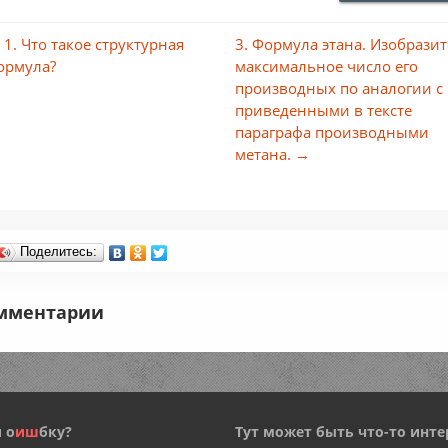
 1. Что такое структурная
3. Формула этана. Изобразит
ормула?
максимальное число его
производных по аналогии с
приведенными в тексте
параграфа производными
метана. →
Поделитесь:
мментарии
 о
и
ш
бку?
Тут может быть что-то инте