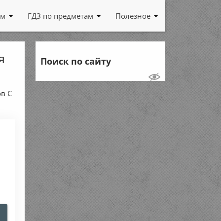
ам
ГДЗ по предметам
Полезное
я
Поиск по сайту
ов C