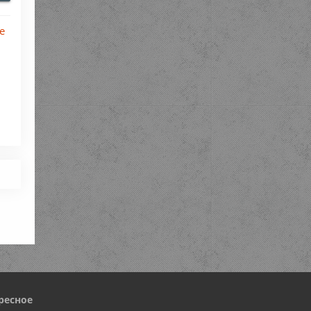
е
ресное