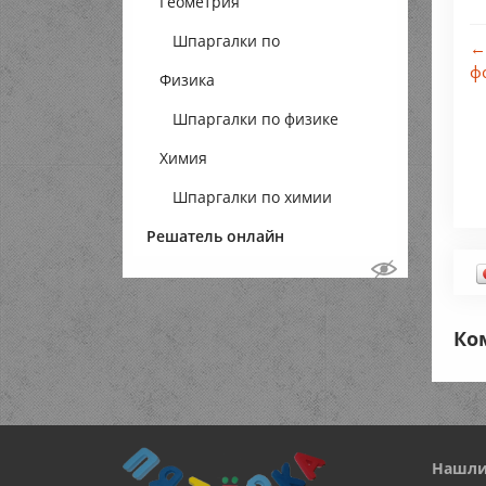
Геометрия
Шпаргалки по
←
ф
Физика
геометрии
Шпаргалки по физике
Химия
Шпаргалки по химии
Решатель онлайн
Ко
Нашли