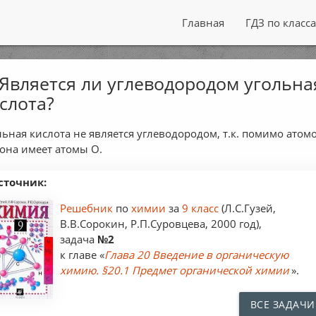
Главная
ГДЗ по класс
 Является ли углеводородом угольна
слота?
льная кислота не является углеводородом, т.к. помимо атом
 она имеет атомы О.
сточник:
Решебник
по
химии
за
9 класс
(Л.С.Гузей,
В.В.Сорокин, Р.П.Суровцева, 2000 год),
задача
№2
к главе «
Глава 20 Введение в органическую
химию. §20.1 Предмет органической химии
».
ВСЕ ЗАДАЧИ