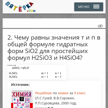
МЕНЮ
2. Чему равны значения т и п в
общей формуле гидратных
форм SiO2 для простейших
формул H2SiO3 и H4SiO4?
Источник:
Решебник
по
химии
за
9 класс
(Л.С.Гузей, В.В.Сорокин,
Р.П.Суровцева, 2000 год),