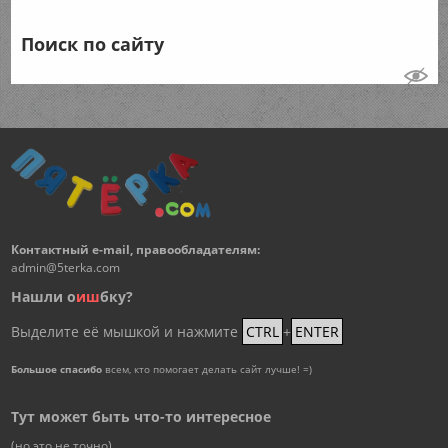
Поиск по сайту
Контактный e-mail, правообладателям:
admin@5terka.com
Нашли о
и
ш
бку?
Выделите её мышкой и нажмите
CTRL
+
ENTER
Большое спасибо
всем, кто помогает делать сайт лучше! =)
Тут может быть что-то интересное
(но это не точно)