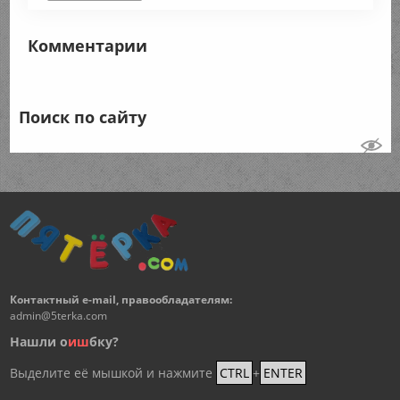
Комментарии
Поиск по сайту
Контактный e-mail, правообладателям:
admin@5terka.com
Нашли о
и
ш
бку?
Выделите её мышкой и нажмите
CTRL
+
ENTER