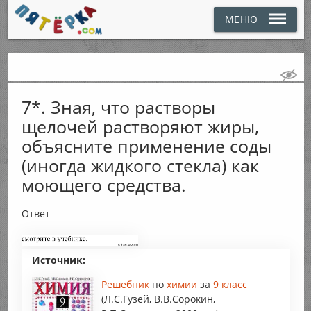
МЕНЮ
7*. Зная, что растворы
щелочей растворяют жиры,
объясните применение соды
(иногда жидкого стекла) как
моющего средства.
Ответ
Источник:
Решебник
по
химии
за
9 класс
(Л.С.Гузей, В.В.Сорокин,