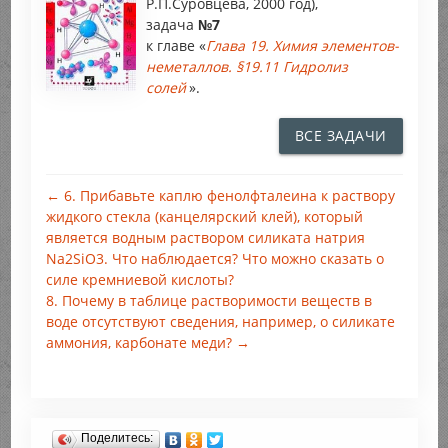
Р.П.Суровцева, 2000 год),
задача
№7
к главе «
Глава 19. Химия элементов-
неметаллов. §19.11 Гидролиз
солей
».
ВСЕ ЗАДАЧИ
← 6. Прибавьте каплю фенолфталеина к раствору
жидкого стекла (канцелярский клей), который
является водным раствором силиката натрия
Na2SiO3. Что наблюдается? Что можно сказать о
силе кремниевой кислоты?
8. Почему в таблице растворимости веществ в
воде отсутствуют сведения, например, о силикате
аммония, карбонате меди? →
Поделитесь: