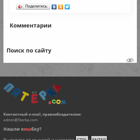
Поделитесь:
Комментарии
Поиск по сайту
Контактный e-mail, правообладателям:
admin@5terka.com
Нашли о
и
ш
бку?
Выделите её мышкой и нажмите
CTRL
+
ENTER