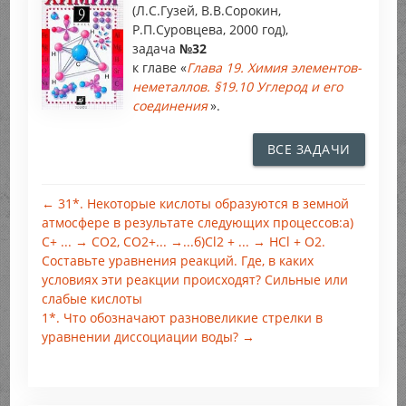
(Л.С.Гузей, В.В.Сорокин,
Р.П.Суровцева, 2000 год),
задача
№32
к главе «
Глава 19. Химия элементов-
неметаллов. §19.10 Углерод и его
соединения
».
ВСЕ ЗАДАЧИ
← 31*. Некоторые кислоты образуются в земной
атмосфере в результате следующих процессов:а)
С+ ... → CO2, CO2+... →...б)Cl2 + ... → HCl + O2.
Составьте уравнения реакций. Где, в каких
условиях эти реакции происходят? Сильные или
слабые кислоты
1*. Что обозначают разновеликие стрелки в
уравнении диссоциации воды? →