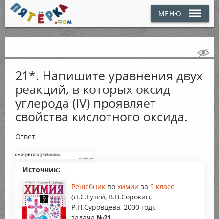
МЕНЮ
21*. Напишите уравнения двух
реакций, в которых оксид
углерода (IV) проявляет
свойства кислотного оксида.
Ответ
Источник:
Решебник
по
химии
за
9 класс
(Л.С.Гузей, В.В.Сорокин,
Р.П.Суровцева, 2000 год),
задача
№21