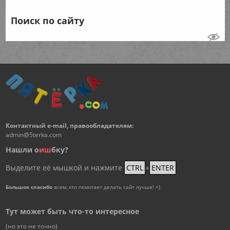
Поиск по сайту
Контактный e-mail, правообладателям:
admin@5terka.com
Нашли о
и
ш
бку?
Выделите её мышкой и нажмите
CTRL
+
ENTER
Большое спасибо
всем, кто помогает делать сайт лучше! =)
Тут может быть что-то интересное
(но это не точно)