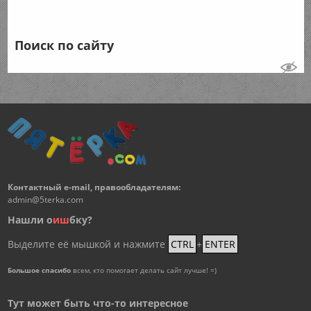
Поиск по сайту
Контактный e-mail, правообладателям:
admin@5terka.com
Нашли о
и
ш
бку?
Выделите её мышкой и нажмите
CTRL
+
ENTER
Большое спасибо
всем, кто помогает делать сайт лучше! =)
Тут может быть что-то интересное