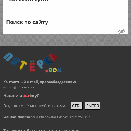
Поиск по сайту
Контактный e-mail, правообладателям:
admin@5terka.com
Нашли о
и
ш
бку?
Выделите её мышкой и нажмите
CTRL
+
ENTER
Большое спасибо
всем, кто помогает делать сайт лучше! =)
Тут может быть что-то интересное