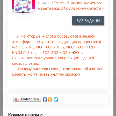
к главе «
Глава 19. Химия элементов-
неметаллов. §19.8 Азотная кислота
».
ВСЕ ЗАДАЧИ
← 9. Некоторые кислоты образуются в земной
атмосфере в результате следующих процессов:а)
N2 + ...→ NO, NO + O2 → NO2, NO2 + O2 + H2O →
HNO3;б) S + ... → SO2, SO2 + O2 + H2O →
H2SO4.Составьте уравнения реакций. Где и в
каких условиях
11. Почему растворы концентрированной азотной
кислоты могут иметь желтую окраску? →
Поделитесь:
Комментарии