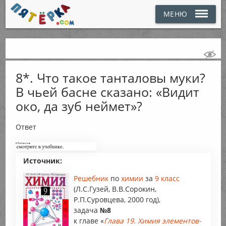
МЕНЮ
8*. Что такое танталовы муки?
В чьей басне сказано: «Видит
око, да зуб неймет»?
Ответ
Источник:
Решебник
по
химии
за
9 класс
(Л.С.Гузей, В.В.Сорокин,
Р.П.Суровцева, 2000 год),
задача
№8
к главе «
Глава 19. Химия элементов-