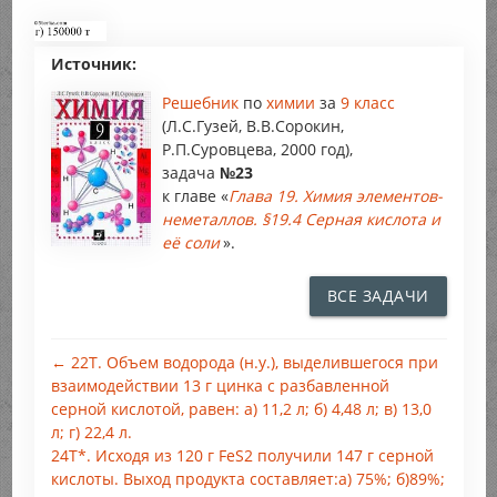
Источник:
Решебник
по
химии
за
9 класс
(Л.С.Гузей, В.В.Сорокин,
Р.П.Суровцева, 2000 год),
задача
№23
к главе «
Глава 19. Химия элементов-
неметаллов. §19.4 Серная кислота и
её соли
».
ВСЕ ЗАДАЧИ
← 22Т. Объем водорода (н.у.), выделившегося при
взаимодействии 13 г цинка с разбавленной
серной кислотой, равен: а) 11,2 л; б) 4,48 л; в) 13,0
л; г) 22,4 л.
24Т*. Исходя из 120 г FeS2 получили 147 г серной
кислоты. Выход продукта составляет:а) 75%; б)89%;