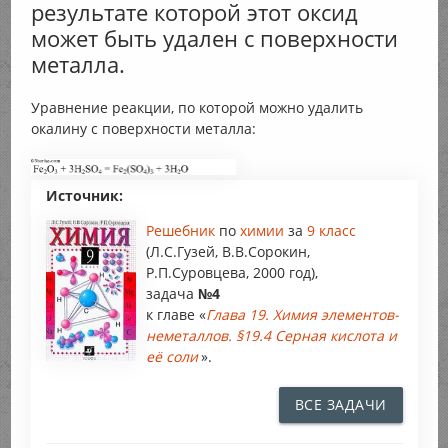
результате которой этот оксид
может быть удален с поверхности
металла.
Уравнение реакции, по которой можно удалить
окалину с поверхности металла:
Источник:
Решебник
по
химии
за
9 класс
(Л.С.Гузей, В.В.Сорокин,
Р.П.Суровцева, 2000 год),
задача
№4
к главе «
Глава 19. Химия элементов-
неметаллов. §19.4 Серная кислота и
её соли
».
ВСЕ ЗАДАЧИ