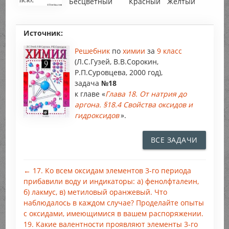
Бесцветный
Красный
Желтый
Источник:
Решебник
по
химии
за
9 класс
(Л.С.Гузей, В.В.Сорокин,
Р.П.Суровцева, 2000 год),
задача
№18
к главе «
Глава 18. От натрия до
аргона. §18.4 Свойства оксидов и
гидроксидов
».
ВСЕ ЗАДАЧИ
← 17. Ко всем оксидам элементов 3-го периода
прибавили воду и индикаторы: а) фенолфталеин,
б) лакмус, в) метиловый оранжевый. Что
наблюдалось в каждом случае? Проделайте опыты
с оксидами, имеющимися в вашем распоряжении.
19. Какие валентности проявляют элементы 3-го