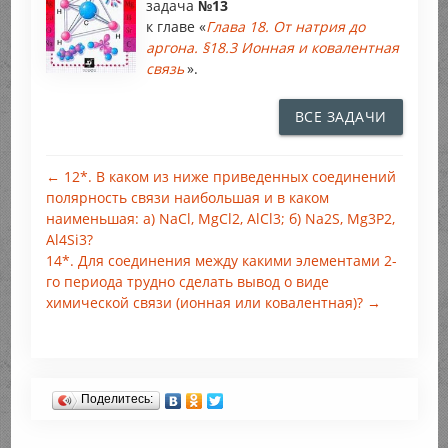
задача
№13
к главе «
Глава 18. От натрия до
аргона. §18.3 Ионная и ковалентная
связь
».
ВСЕ ЗАДАЧИ
← 12*. В каком из ниже приведенных соединений
полярность связи наибольшая и в каком
наименьшая: a) NaCl, MgCl2, AlCl3; б) Na2S, Mg3P2,
Al4Si3?
14*. Для соединения между какими элементами 2-
го периода трудно сделать вывод о виде
химической связи (ионная или ковалентная)? →
Поделитесь: