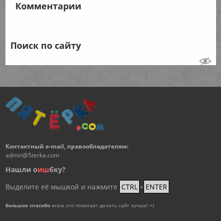
Комментарии
Поиск по сайту
Контактный e-mail, правообладателям:
admin@5terka.com
Нашли о
и
ш
бку?
Выделите её мышкой и нажмите
CTRL
+
ENTER
Большое спасибо
всем, кто помогает делать сайт лучше! =)