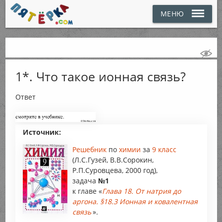
МЕНЮ
1*. Что такое ионная связь?
Ответ
Источник:
Решебник
по
химии
за
9 класс
(Л.С.Гузей, В.В.Сорокин,
Р.П.Суровцева, 2000 год),
задача
№1
к главе «
Глава 18. От натрия до
аргона. §18.3 Ионная и ковалентная
связь
».