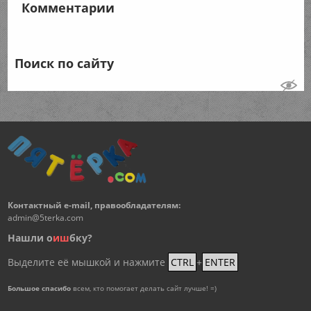
Комментарии
Поиск по сайту
Контактный e-mail, правообладателям:
admin@5terka.com
Нашли о
и
ш
бку?
Выделите её мышкой и нажмите
CTRL
+
ENTER
Большое спасибо
всем, кто помогает делать сайт лучше! =)