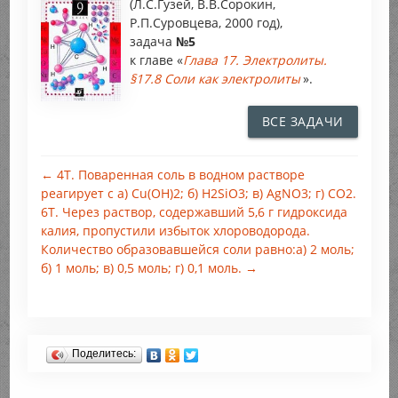
(Л.С.Гузей, В.В.Сорокин,
Р.П.Суровцева, 2000 год),
задача
№5
к главе «
Глава 17. Электролиты.
§17.8 Соли как электролиты
».
ВСЕ ЗАДАЧИ
← 4Т. Поваренная соль в водном растворе
реагирует с а) Cu(ОН)2; б) H2SiO3; в) AgNO3; г) CO2.
6Т. Через раствор, содержавший 5,6 г гидроксида
калия, пропустили избыток хлороводорода.
Количество образовавшейся соли равно:а) 2 моль;
б) 1 моль; в) 0,5 моль; г) 0,1 моль. →
Поделитесь: