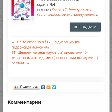
задача
№4
к главе «
Глава 17. Электролиты.
§17.7 Основания как электролиты
».
ВСЕ ЗАДАЧИ
← 3. Что сказано в §17.3 о диссоциации
гидроксида аммония?
5Т. Щелочи не реагируют с а) кислотами; б)
кислотными оксидами; в) основными оксидами; г)
солями. →
Поделитесь:
Комментарии