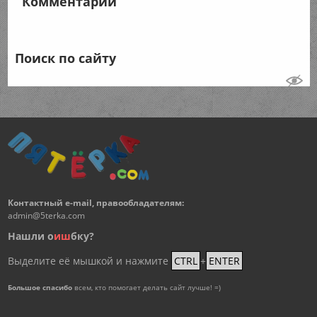
Комментарии
Поиск по сайту
Контактный e-mail, правообладателям:
admin@5terka.com
Нашли о
и
ш
бку?
Выделите её мышкой и нажмите
CTRL
+
ENTER
Большое спасибо
всем, кто помогает делать сайт лучше! =)