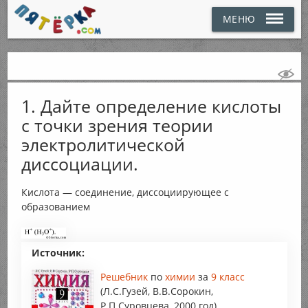
МЕНЮ
1. Дайте определение кислоты
с точки зрения теории
электролитической
диссоциации.
Кислота — соединение, диссоциирующее с
образованием
Источник:
Решебник
по
химии
за
9 класс
(Л.С.Гузей, В.В.Сорокин,
Р.П.Суровцева, 2000 год),