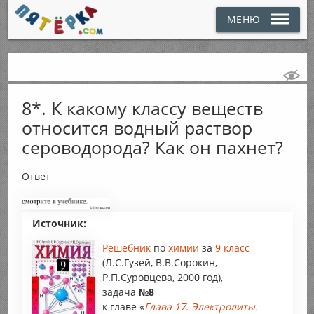
МЕНЮ
8*. К какому классу веществ
относится водный раствор
сероводорода? Как он пахнет?
Ответ
Источник:
Решебник
по
химии
за
9 класс
(Л.С.Гузей, В.В.Сорокин,
Р.П.Суровцева, 2000 год),
задача
№8
к главе «
Глава 17. Электролиты.