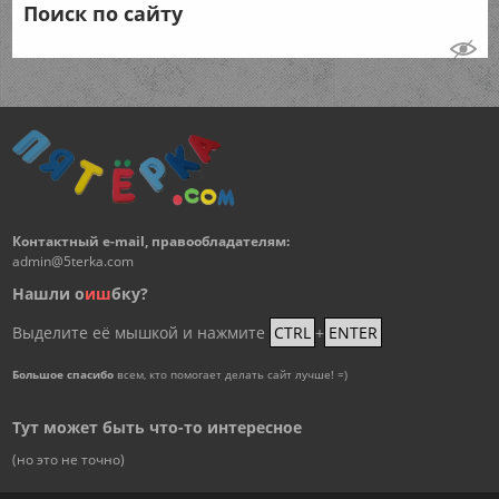
Поиск по сайту
Контактный e-mail, правообладателям:
admin@5terka.com
Нашли о
и
ш
бку?
Выделите её мышкой и нажмите
CTRL
+
ENTER
Большое спасибо
всем, кто помогает делать сайт лучше! =)
Тут может быть что-то интересное
(но это не точно)