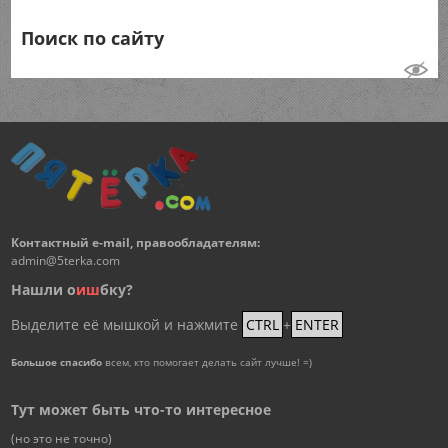
Поиск по сайту
Контактный e-mail, правообладателям:
admin@5terka.com
Нашли о
и
ш
бку?
Выделите её мышкой и нажмите
CTRL
+
ENTER
Большое спасибо
всем, кто помогает делать сайт лучше! =)
Тут может быть что-то интересное
(но это не точно)