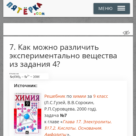
МЕНЮ
7. Как можно различить
экспериментально вещества
из задания 4?
Источник:
Решебник
по
химии
за
9 класс
(Л.С.Гузей, В.В.Сорокин,
Р.П.Суровцева, 2000 год),
задача
№7
к главе «
Глава 17. Электролиты.
§17.2. Кислоты. Основания.
Амфолиты
».